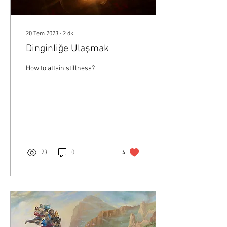
20 Tem 2023
∙
2
dk.
Dinginliğe Ulaşmak
How to attain stillness?
23
0
4