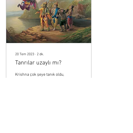
20 Tem 2023
∙
2
dk.
Tanrılar uzaylı mı?
Krishna çok şeye tanık oldu,
görevlerini de yerine getirdi
ve kalın ve ince olmasına
rağmen gülümsemenin
yüzünden hiç ayrılmadığı...
96
0
3