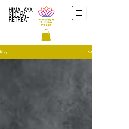
HIMALAYA
SIDDHA
RETREAT
Himalaya
Siddha
Peeth
Blog